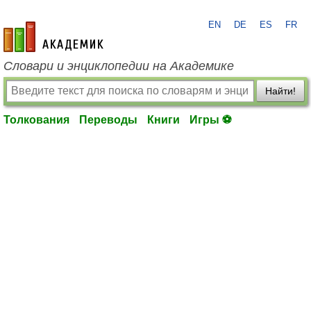
EN
DE
ES
FR
academic.ru
Словари и энциклопедии на Академике
Найти!
Толкования
Переводы
Книги
Игры ⚽